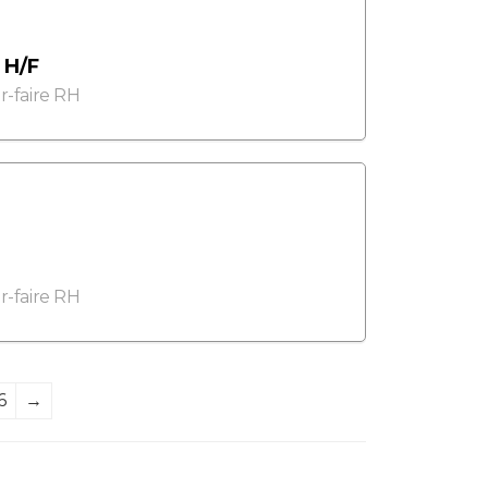
 H/F
ir-faire RH
ir-faire RH
6
→